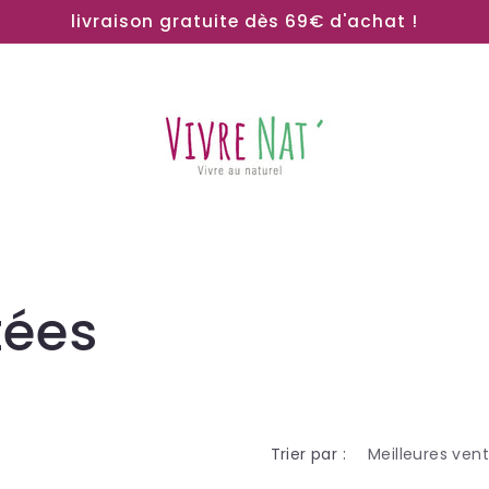
livraison gratuite dès 69€ d'achat !
tées
Trier par :